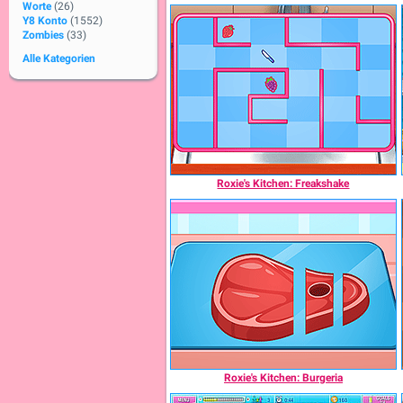
Worte
(26)
Y8 Konto
(1552)
Zombies
(33)
Alle Kategorien
Roxie's Kitchen: Freakshake
Roxie's Kitchen: Burgeria