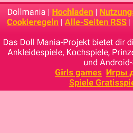
Dollmania |
Hochladen
|
Nutzung
Cookieregeln
|
Alle-Seiten RSS
Das Doll Mania-Projekt bietet dir 
Ankleidespiele, Kochspiele, Prinz
und Android-
Girls games
Игры 
Spiele Gratisspi