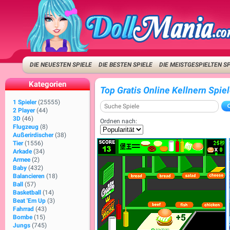
DIE NEUESTEN SPIELE
DIE BESTEN SPIELE
DIE MEISTGESPIELTEN S
Kategorien
Top Gratis Online Kellnern Spie
1 Spieler
(25555)
2 Player
(44)
3D
(46)
Ordnen nach:
Flugzeug
(8)
Außerirdischer
(38)
Tier
(1556)
Arkade
(34)
Armee
(2)
Baby
(432)
Balancieren
(18)
Ball
(57)
Basketball
(14)
Beat 'Em Up
(3)
Fahrrad
(43)
Bombe
(15)
Jungs
(745)