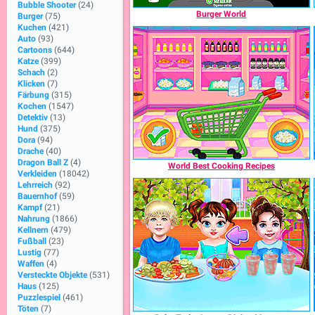
Bubble Shooter
(24)
Burger World
Burger
(75)
Kuchen
(421)
Auto
(93)
Cartoons
(644)
Katze
(399)
Schach
(2)
Klicken
(7)
Färbung
(315)
Kochen
(1547)
Detektiv
(13)
Hund
(375)
Dora
(94)
Drache
(40)
Dragon Ball Z
(4)
World Best Cooking Recipes
Verkleiden
(18042)
Lehrreich
(92)
Bauernhof
(59)
Kampf
(21)
Nahrung
(1866)
Kellnern
(479)
Fußball
(23)
Lustig
(77)
Waffen
(4)
Versteckte Objekte
(531)
Haus
(125)
Puzzlespiel
(461)
Töten
(7)