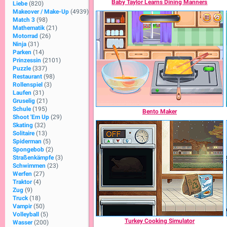
Baby Taylor Learns Dining Manners
Liebe
(820)
Makeover / Make-Up
(4939)
Match 3
(98)
Mathematik
(21)
Motorrad
(26)
Ninja
(31)
Parken
(14)
Prinzessin
(2101)
Puzzle
(337)
Restaurant
(98)
Rollenspiel
(3)
Laufen
(31)
Gruselig
(21)
Schule
(195)
Bento Maker
Shoot 'Em Up
(29)
Skating
(32)
Solitaire
(13)
Spiderman
(5)
Spongebob
(2)
Straßenkämpfe
(3)
Schwimmen
(23)
Werfen
(27)
Traktor
(4)
Zug
(9)
Truck
(18)
Vampir
(50)
Volleyball
(5)
Turkey Cooking Simulator
Wasser
(200)