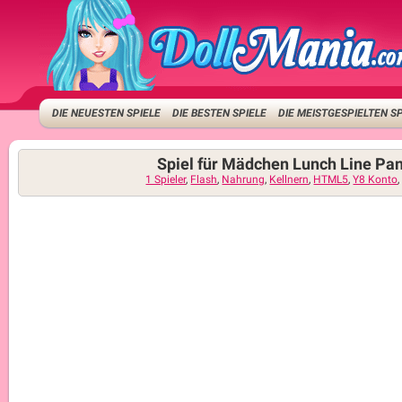
DIE NEUESTEN SPIELE
DIE BESTEN SPIELE
DIE MEISTGESPIELTEN S
Spiel für Mädchen Lunch Line Pan
1 Spieler
,
Flash
,
Nahrung
,
Kellnern
,
HTML5
,
Y8 Konto