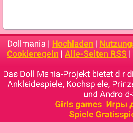
Dollmania |
Hochladen
|
Nutzung
Cookieregeln
|
Alle-Seiten RSS
Das Doll Mania-Projekt bietet dir 
Ankleidespiele, Kochspiele, Prinz
und Android-
Girls games
Игры 
Spiele Gratisspi