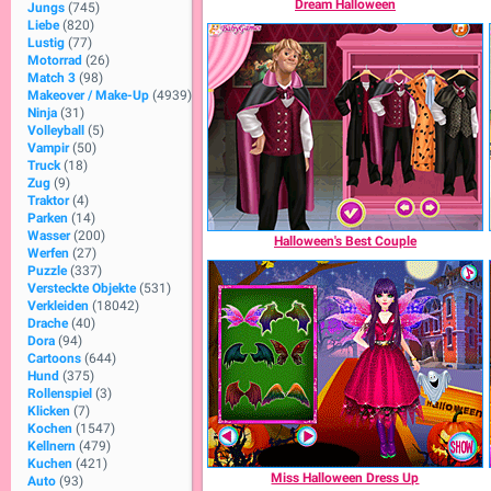
Dream Halloween
Jungs
(745)
Liebe
(820)
Lustig
(77)
Motorrad
(26)
Match 3
(98)
Makeover / Make-Up
(4939)
Ninja
(31)
Volleyball
(5)
Vampir
(50)
Truck
(18)
Zug
(9)
Traktor
(4)
Parken
(14)
Wasser
(200)
Halloween's Best Couple
Werfen
(27)
Puzzle
(337)
Versteckte Objekte
(531)
Verkleiden
(18042)
Drache
(40)
Dora
(94)
Cartoons
(644)
Hund
(375)
Rollenspiel
(3)
Klicken
(7)
Kochen
(1547)
Kellnern
(479)
Kuchen
(421)
Miss Halloween Dress Up
Auto
(93)