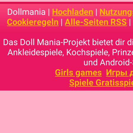
Dollmania |
Hochladen
|
Nutzung
Cookieregeln
|
Alle-Seiten RSS
Das Doll Mania-Projekt bietet dir 
Ankleidespiele, Kochspiele, Prinz
und Android-
Girls games
Игры 
Spiele Gratisspi