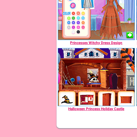
Princesses Witchy Dress Design
Halloween Princess Holiday Castle