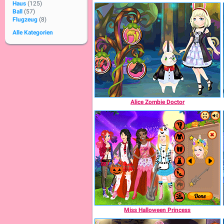
Haus
(125)
Ball
(57)
Flugzeug
(8)
Alle Kategorien
Alice Zombie Doctor
Miss Halloween Princess