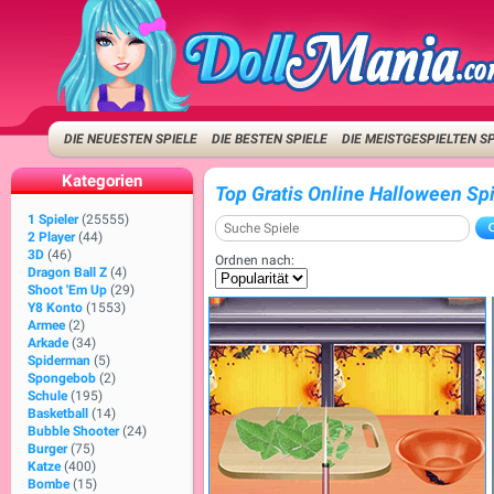
DIE NEUESTEN SPIELE
DIE BESTEN SPIELE
DIE MEISTGESPIELTEN S
Kategorien
Top Gratis Online Halloween Sp
1 Spieler
(25555)
2 Player
(44)
3D
(46)
Ordnen nach:
Dragon Ball Z
(4)
Shoot 'Em Up
(29)
Y8 Konto
(1553)
Armee
(2)
Arkade
(34)
Spiderman
(5)
Spongebob
(2)
Schule
(195)
Basketball
(14)
Bubble Shooter
(24)
Burger
(75)
Katze
(400)
Bombe
(15)