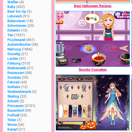
Waffen
(4)
Best Halloween Recipes
Baby
(432)
Beat 'Em Up
(3)
Lehrreich
(91)
Balancieren
(18)
Schwimmen
(23)
Detektiv
(13)
Tier
(1557)
Puzzlespiel
(461)
Außerirdischer
(38)
Nahrung
(1866)
Gruselig
(21)
Laufen
(31)
Färbung
(315)
Mathematik
(21)
Spooky Cupcakes
Restaurant
(98)
Zombies
(33)
Fahrrad
(43)
Solitaire
(13)
Straßenkämpfe
(3)
Skating
(32)
Schach
(2)
Prinzessin
(2101)
Bauernhof
(59)
Fußball
(23)
Töten
(7)
Worte
(26)
Kampf
(21)