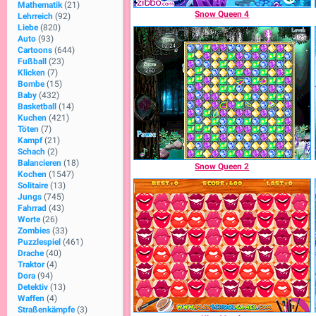
Mathematik
(21)
Snow Queen 4
Lehrreich
(92)
Liebe
(820)
Auto
(93)
Cartoons
(644)
Fußball
(23)
Klicken
(7)
Bombe
(15)
Baby
(432)
Basketball
(14)
Kuchen
(421)
Töten
(7)
Kampf
(21)
Schach
(2)
Balancieren
(18)
Snow Queen 2
Kochen
(1547)
Solitaire
(13)
Jungs
(745)
Fahrrad
(43)
Worte
(26)
Zombies
(33)
Puzzlespiel
(461)
Drache
(40)
Traktor
(4)
Dora
(94)
Detektiv
(13)
Waffen
(4)
Straßenkämpfe
(3)