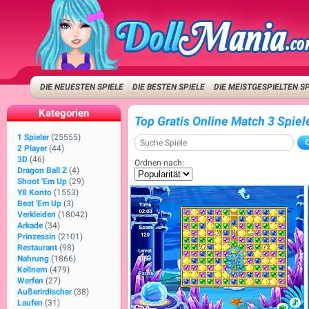
DIE NEUESTEN SPIELE
DIE BESTEN SPIELE
DIE MEISTGESPIELTEN S
Kategorien
Top Gratis Online Match 3 Spiel
1 Spieler
(25555)
2 Player
(44)
3D
(46)
Ordnen nach:
Dragon Ball Z
(4)
Shoot 'Em Up
(29)
Y8 Konto
(1553)
Beat 'Em Up
(3)
Verkleiden
(18042)
Arkade
(34)
Prinzessin
(2101)
Restaurant
(98)
Nahrung
(1866)
Kellnern
(479)
Werfen
(27)
Außerirdischer
(38)
Laufen
(31)