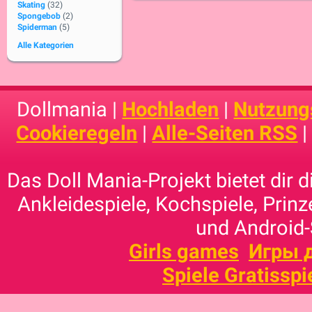
Skating
(32)
Spongebob
(2)
Spiderman
(5)
Alle Kategorien
Dollmania |
Hochladen
|
Nutzung
Cookieregeln
|
Alle-Seiten RSS
Das Doll Mania-Projekt bietet dir 
Ankleidespiele, Kochspiele, Prinz
und Android-
Girls games
Игры 
Spiele Gratisspi