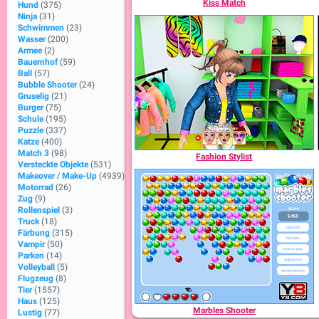
Kiss Match
Hund
(375)
Ninja
(31)
Schwimmen
(23)
Wasser
(200)
Armee
(2)
Bauernhof
(59)
Ball
(57)
Bubble Shooter
(24)
Gruselig
(21)
Burger
(75)
Schule
(195)
Puzzle
(337)
Katze
(400)
Match 3
(98)
Fashion Stylist
Versteckte Objekte
(531)
Makeover / Make-Up
(4939)
Motorrad
(26)
Zug
(9)
Rollenspiel
(3)
Truck
(18)
Färbung
(315)
Vampir
(50)
Parken
(14)
Volleyball
(5)
Flugzeug
(8)
Tier
(1557)
Haus
(125)
Marbles Shooter
Lustig
(77)