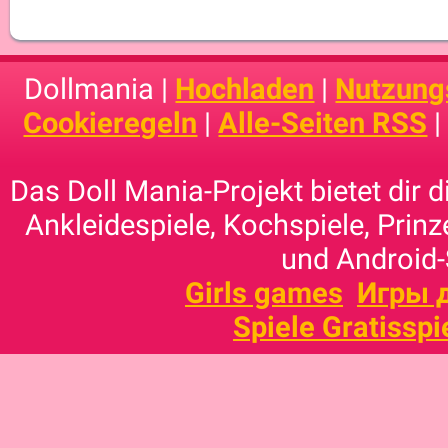
Dollmania |
Hochladen
|
Nutzung
Cookieregeln
|
Alle-Seiten RSS
Das Doll Mania-Projekt bietet dir 
Ankleidespiele, Kochspiele, Prinz
und Android-
Girls games
Игры 
Spiele Gratisspi