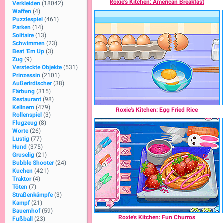
Roxie's Kitchen: American Breakfast
Verkleiden
(18042)
Waffen
(4)
Puzzlespiel
(461)
Parken
(14)
Solitaire
(13)
Schwimmen
(23)
Beat 'Em Up
(3)
Zug
(9)
Versteckte Objekte
(531)
Prinzessin
(2101)
Außerirdischer
(38)
Färbung
(315)
Restaurant
(98)
Kellnern
(479)
Roxie's Kitchen: Egg Fried Rice
Rollenspiel
(3)
Flugzeug
(8)
Worte
(26)
Lustig
(77)
Hund
(375)
Gruselig
(21)
Bubble Shooter
(24)
Kuchen
(421)
Traktor
(4)
Töten
(7)
Straßenkämpfe
(3)
Kampf
(21)
Bauernhof
(59)
Roxie's Kitchen: Fun Churros
Fußball
(23)