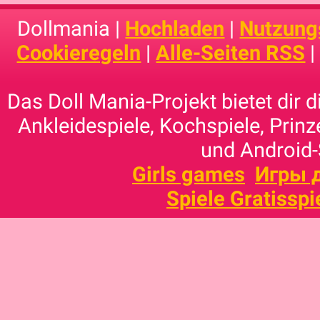
Dollmania |
Hochladen
|
Nutzung
Cookieregeln
|
Alle-Seiten RSS
Das Doll Mania-Projekt bietet dir 
Ankleidespiele, Kochspiele, Prinz
und Android-
Girls games
Игры 
Spiele Gratisspi