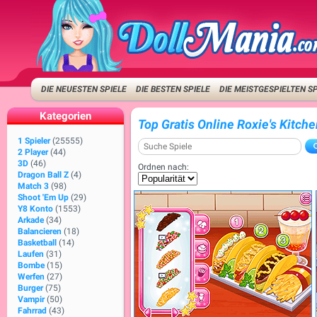
DIE NEUESTEN SPIELE
DIE BESTEN SPIELE
DIE MEISTGESPIELTEN S
Kategorien
Top Gratis Online Roxie's Kitche
1 Spieler
(25555)
2 Player
(44)
3D
(46)
Ordnen nach:
Dragon Ball Z
(4)
Match 3
(98)
Shoot 'Em Up
(29)
Y8 Konto
(1553)
Arkade
(34)
Balancieren
(18)
Basketball
(14)
Laufen
(31)
Bombe
(15)
Werfen
(27)
Burger
(75)
Vampir
(50)
Fahrrad
(43)