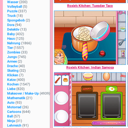
Wasser
(200)
Roxie's Kitchen: Tuesday Taco
Volleyball
(5)
Puzzle
(337)
Truck
(18)
Spongebob
(2)
Dora
(94)
Detektiv
(13)
Baby
(432)
Haus
(125)
Nahrung
(1866)
Tier
(1557)
Zombies
(33)
Jungs
(745)
Armee
(2)
Drache
(40)
Roxie's Kitchen: Indian Samosa
Skating
(32)
Klicken
(7)
Katze
(400)
Kochen
(1547)
Liebe
(820)
Makeover / Make-Up
(4939)
Mathematik
(21)
Auto
(93)
Motorrad
(26)
Cartoons
(644)
Ball
(57)
Ninja
(31)
Lehrreich
(91)