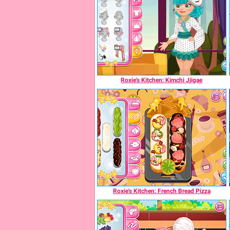
Roxie's Kitchen: Kimchi Jjigae
Roxie's Kitchen: French Bread Pizza