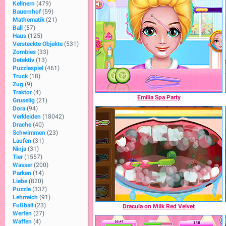
Kellnern
(479)
Bauernhof
(59)
Mathematik
(21)
Ball
(57)
Haus
(125)
Versteckte Objekte
(531)
Zombies
(33)
Detektiv
(13)
Puzzlespiel
(461)
Truck
(18)
Zug
(9)
Traktor
(4)
Emilia Spa Party
Gruselig
(21)
Dora
(94)
Verkleiden
(18042)
Drache
(40)
Schwimmen
(23)
Laufen
(31)
Ninja
(31)
Tier
(1557)
Wasser
(200)
Parken
(14)
Liebe
(820)
Puzzle
(337)
Lehrreich
(91)
Fußball
(23)
Dracula on Milk Red Velvet
Werfen
(27)
Waffen
(4)