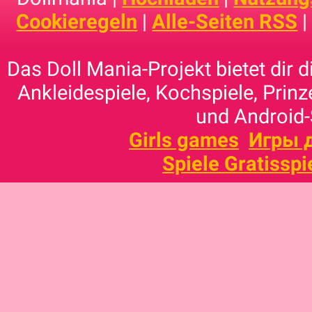
Cookieregeln
|
Alle-Seiten RSS
Das Doll Mania-Projekt bietet dir 
Ankleidespiele, Kochspiele, Prinz
und Android-
Girls games
Игры 
Spiele Gratisspi