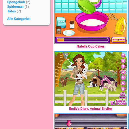
Spongebob
(2)
Spiderman
(5)
Töten
(7)
Alle Kategorien
Nutella Cup Cakes
Emily's Diary: Animal Shelter