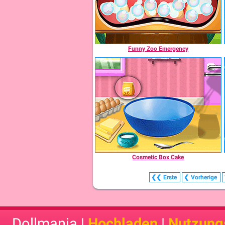
Funny Zoo Emergency
Cosmetic Box Cake
❮❮
Erste
❮
Vorherige
Dollmania |
Hochladen
|
Nutzung