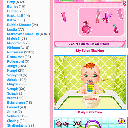
Baby
(432)
Bombe
(15)
Burger
(75)
Basketball
(14)
Katze
(400)
Bubble Shooter
(24)
Lustig
(77)
Makeover / Make-Up
(4941)
Match 3
(98)
Motorrad
(27)
Färbung
(315)
My Salon Slacking
Prinzessin
(2101)
Restaurant
(98)
Rollenspiel
(3)
Jungs
(745)
Kampf
(21)
Volleyball
(5)
Schule
(195)
Flugzeug
(8)
Vampir
(50)
Schach
(2)
Worte
(26)
Balancieren
(18)
Fahrrad
(43)
Armee
(2)
Daily Baby Care
Solitaire
(13)
Skating
(32)
Straßenkämpfe
(3)