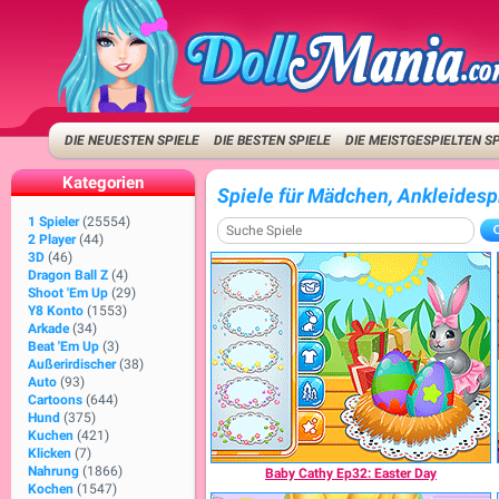
DIE NEUESTEN SPIELE
DIE BESTEN SPIELE
DIE MEISTGESPIELTEN S
Kategorien
Spiele für Mädchen, Ankleidesp
1 Spieler
(25554)
2 Player
(44)
3D
(46)
Dragon Ball Z
(4)
Shoot 'Em Up
(29)
Y8 Konto
(1553)
Arkade
(34)
Beat 'Em Up
(3)
Außerirdischer
(38)
Auto
(93)
Cartoons
(644)
Hund
(375)
Kuchen
(421)
Klicken
(7)
Nahrung
(1866)
Baby Cathy Ep32: Easter Day
Kochen
(1547)