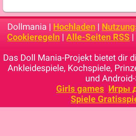
Dollmania |
Hochladen
|
Nutzung
Cookieregeln
|
Alle-Seiten RSS
Das Doll Mania-Projekt bietet dir 
Ankleidespiele, Kochspiele, Prinz
und Android-
Girls games
Игры 
Spiele Gratisspi