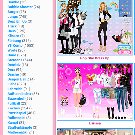
Bombe
(15)
Bubble Shooter
(24)
Burger
(75)
Jungs
(745)
Beat 'Em Up
(3)
Truck
(18)
Haus
(125)
Klicken
(7)
Färbung
(315)
Y8 Konto
(1553)
Worte
(26)
Hund
(375)
Pop Star Dress Up
Cartoons
(644)
Detektiv
(13)
Dora
(94)
Drache
(40)
Dragon Ball Z
(4)
Liebe
(820)
Lehrreich
(91)
Außerirdischer
(38)
Bauernhof
(59)
Fußball
(23)
Kochen
(1547)
Puzzlespiel
(461)
Rollenspiel
(3)
Kampf
(21)
Larissa
Straßenkämpfe
(3)
Mathematik
(21)