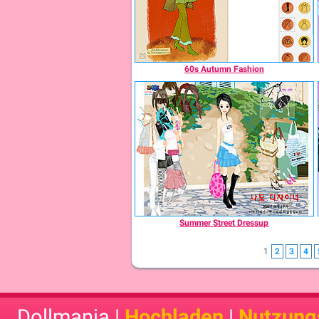
60s Autumn Fashion
Summer Street Dressup
1
2
3
4
Dollmania |
Hochladen
|
Nutzung