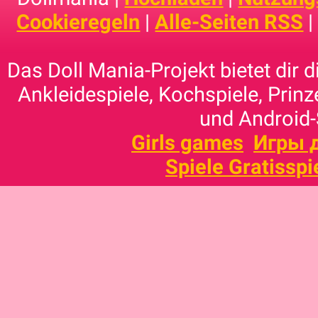
Cookieregeln
|
Alle-Seiten RSS
Das Doll Mania-Projekt bietet dir 
Ankleidespiele, Kochspiele, Prinz
und Android-
Girls games
Игры 
Spiele Gratisspi