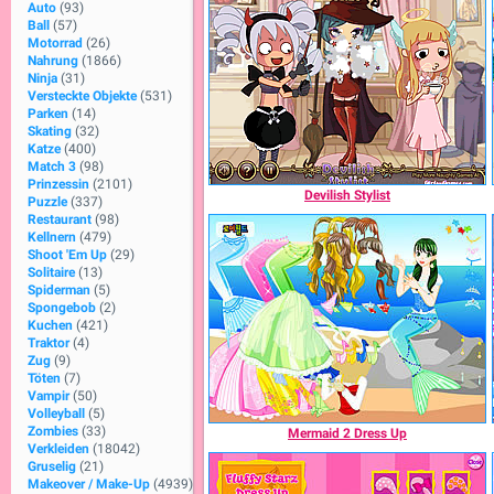
Auto
(93)
Ball
(57)
Motorrad
(26)
Nahrung
(1866)
Ninja
(31)
Versteckte Objekte
(531)
Parken
(14)
Skating
(32)
Katze
(400)
Match 3
(98)
Prinzessin
(2101)
Devilish Stylist
Puzzle
(337)
Restaurant
(98)
Kellnern
(479)
Shoot 'Em Up
(29)
Solitaire
(13)
Spiderman
(5)
Spongebob
(2)
Kuchen
(421)
Traktor
(4)
Zug
(9)
Töten
(7)
Vampir
(50)
Volleyball
(5)
Zombies
(33)
Mermaid 2 Dress Up
Verkleiden
(18042)
Gruselig
(21)
Makeover / Make-Up
(4939)