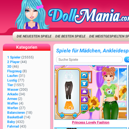
DIE NEUESTEN SPIELE
DIE BESTEN SPIELE
DIE MEISTGESPIELTEN S
Kategorien
Spiele für Mädchen, Ankleidesp
1 Spieler
(25555)
2 Player
(44)
3D
(46)
Flugzeug
(8)
Laufen
(31)
Lustig
(77)
Tier
(1557)
Wasser
(200)
Arkade
(34)
Armee
(2)
Waffen
(4)
Werfen
(27)
Balancieren
(18)
Basketball
(14)
Baby
(432)
Princess Lovely Fashion
Fahrrad
(43)