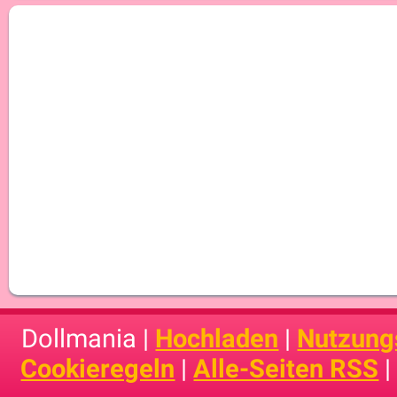
Dollmania |
Hochladen
|
Nutzung
Cookieregeln
|
Alle-Seiten RSS