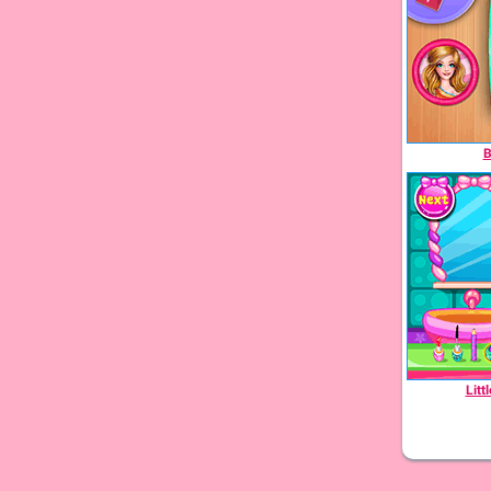
B
Litt