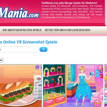
DollMania hat jede Menge Spiele für Mädchen!
Unsere Spiele für Mädchen sind kostenlos. Die meisten
verwenden HTML5 und brauchen kein Plugin. Neue Spiele
werden immer hinzugefügt, fast stündlich. Also komm
immer mal wieder zurück und schau dir die neuen
Anziehspiele und Kochspiele auf Doll Mania an.
DIE MEISTGESPIELTEN SPIELE
SETZE FÜR MICH EIN LESEZEICHEN
is Online Y8 Screenshot Spiele
: