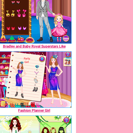
Bradley and Baby Royal Superstars Like
Fashion Planner Girl