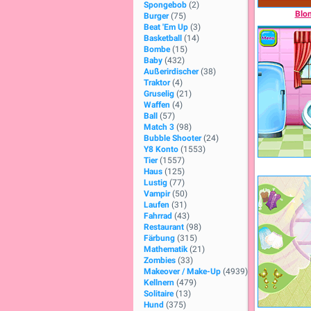
Spongebob
(2)
Blon
Burger
(75)
Beat 'Em Up
(3)
Basketball
(14)
Bombe
(15)
Baby
(432)
Außerirdischer
(38)
Traktor
(4)
Gruselig
(21)
Waffen
(4)
Ball
(57)
Match 3
(98)
Bubble Shooter
(24)
Y8 Konto
(1553)
Tier
(1557)
Haus
(125)
Lustig
(77)
Vampir
(50)
Laufen
(31)
Fahrrad
(43)
Restaurant
(98)
Färbung
(315)
Mathematik
(21)
Zombies
(33)
Makeover / Make-Up
(4939)
Kellnern
(479)
Solitaire
(13)
Hund
(375)