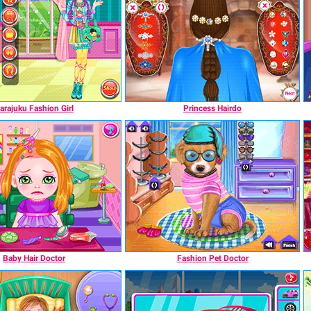
arajuku Fashion Girl
Princess Hairdo
Baby Hair Doctor
Fashion Pet Doctor