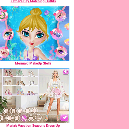
Father's Day Matching Outfits
Mermaid MakeUp Stella
Maria's Vacation Seasons Dress Up