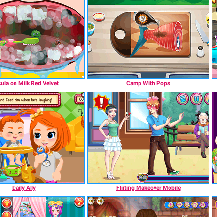
ula on Milk Red Velvet
Camp With Pops
Daily Ally
Flirting Makeover Mobile