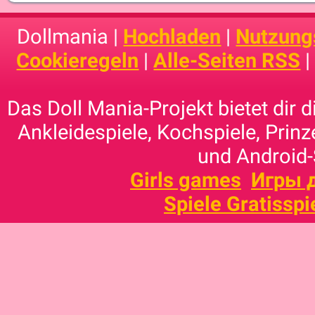
Dollmania |
Hochladen
|
Nutzung
Cookieregeln
|
Alle-Seiten RSS
Das Doll Mania-Projekt bietet dir 
Ankleidespiele, Kochspiele, Prinz
und Android-
Girls games
Игры 
Spiele Gratisspi