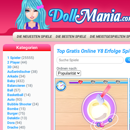
DIE NEUESTEN SPIELE
DIE BESTEN SPIELE
DIE MEISTGESPIELTEN S
Kategorien
Top Gratis Online Y8 Erfolge Sp
1 Spieler
(25555)
2 Player
(44)
3D
(46)
Ordnen nach:
Außerirdischer
(38)
Arkade
(34)
Baby
(432)
Balancieren
(18)
Ball
(57)
Basketball
(14)
Auto
(93)
Bubble Shooter
(24)
Bombe
(15)
Burger
(75)
Detektiv
(13)
Dora
(94)
Drache
(40)