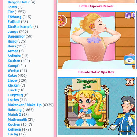
Dragon Ball Z
(4)
Little Cupcake Maker
Töten
(7)
Tier
(1557)
Färbung
(315)
Fußball
(23)
Straßenkämpfe
(3)
Jungs
(745)
Bauernhof
(59)
Hund
(375)
Haus
(125)
Armee
(2)
Solitaire
(13)
Kuchen
(421)
Kampf
(21)
Werfen
(27)
Blonde Sofia: Spa Day
Katze
(400)
Liebe
(820)
Klicken
(7)
Truck
(18)
Flugzeug
(8)
Laufen
(31)
Makeover / Make-Up
(4939)
Nahrung
(1866)
Match 3
(98)
Mathematik
(21)
Kochen
(1547)
Kellnern
(479)
Lustig
(77)