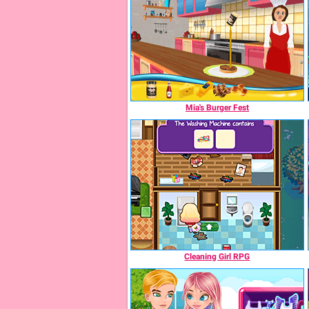
Mia's Burger Fest
Cleaning Girl RPG