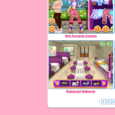
Girls Romantic Evening
Restaurant Makeover
1
2
3
4