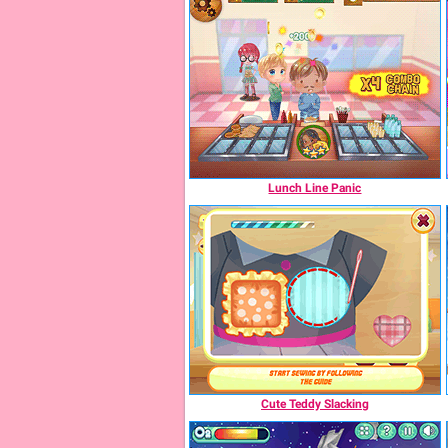
Lunch Line Panic
Cute Teddy Slacking