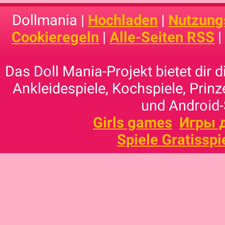
Dollmania |
Hochladen
|
Nutzung
Cookieregeln
|
Alle-Seiten RSS
Das Doll Mania-Projekt bietet dir 
Ankleidespiele, Kochspiele, Prinz
und Android-
Girls games
Игры 
Spiele Gratisspi