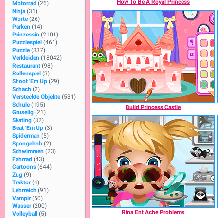
How To Be A Royal Princess
Motorrad
(26)
Ninja
(31)
Worte
(26)
Parken
(14)
Prinzessin
(2101)
Puzzlespiel
(461)
Puzzle
(337)
Verkleiden
(18042)
Restaurant
(98)
Rollenspiel
(3)
Shoot 'Em Up
(29)
Schach
(2)
Versteckte Objekte
(531)
Schule
(195)
Build Princess Castle
Gruselig
(21)
Skating
(32)
Beat 'Em Up
(3)
Spiderman
(5)
Spongebob
(2)
Schwimmen
(23)
Fahrrad
(43)
Cartoons
(644)
Zug
(9)
Traktor
(4)
Lehrreich
(91)
Vampir
(50)
Wasser
(200)
Rina Ent Ache Problems
Volleyball
(5)