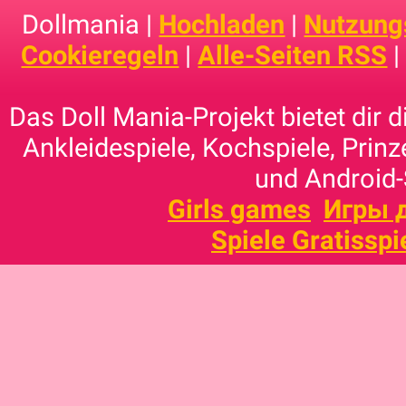
Dollmania |
Hochladen
|
Nutzung
Cookieregeln
|
Alle-Seiten RSS
Das Doll Mania-Projekt bietet dir 
Ankleidespiele, Kochspiele, Prinz
und Android-
Girls games
Игры 
Spiele Gratisspi