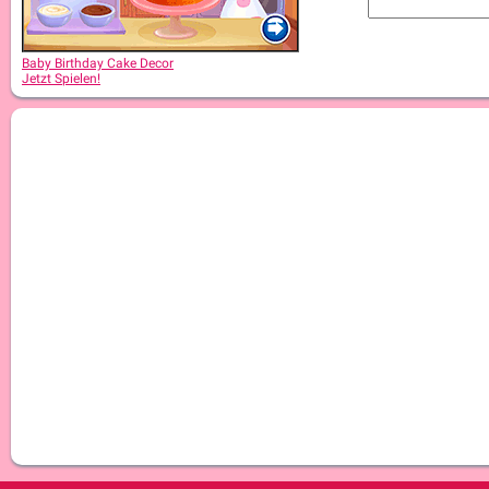
Baby Birthday Cake Decor
Jetzt Spielen!