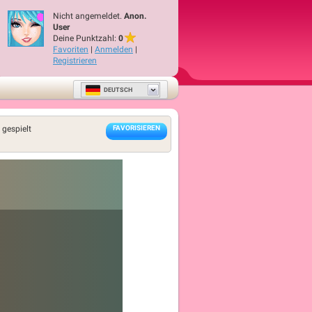
Nicht angemeldet.
Anon.
User
Deine Punktzahl:
0
Favoriten
|
Anmelden
|
Registrieren
DEUTSCH
gespielt
FAVORISIEREN