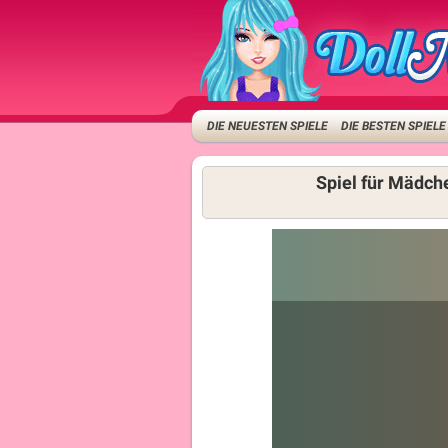
DIE NEUESTEN SPIELE
DIE BESTEN SPIELE
Spiel für Mädch