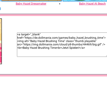
Baby Hazel Dressmaker
Baby Hazel At Beach