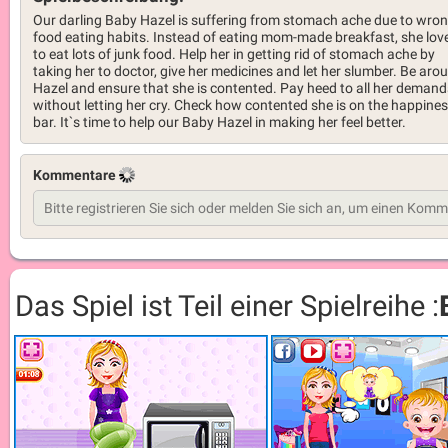
Our darling Baby Hazel is suffering from stomach ache due to wro
food eating habits. Instead of eating mom-made breakfast, she lov
to eat lots of junk food. Help her in getting rid of stomach ache by
taking her to doctor, give her medicines and let her slumber. Be aro
Hazel and ensure that she is contented. Pay heed to all her demand
without letting her cry. Check how contented she is on the happine
bar. It`s time to help our Baby Hazel in making her feel better.
Kommentare
Das Spiel ist Teil einer Spielreihe :