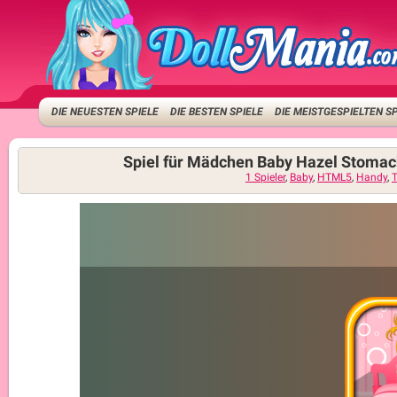
DIE NEUESTEN SPIELE
DIE BESTEN SPIELE
DIE MEISTGESPIELTEN S
Spiel für Mädchen Baby Hazel Stomac
1 Spieler
,
Baby
,
HTML5
,
Handy
,