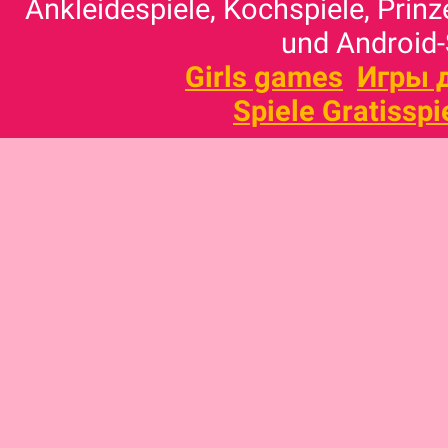
Ankleidespiele, Kochspiele, Prinz
und Android-
Girls games
Игры 
Spiele Gratisspi