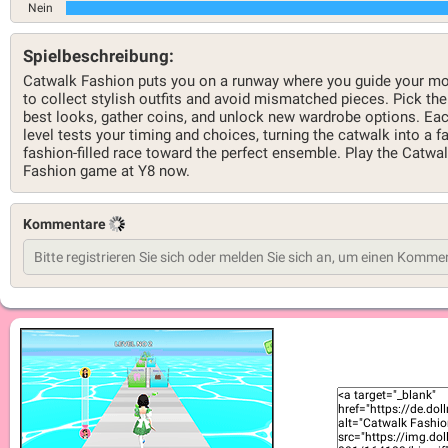
Nein
Spielbeschreibung:
Catwalk Fashion puts you on a runway where you guide your m
to collect stylish outfits and avoid mismatched pieces. Pick the
best looks, gather coins, and unlock new wardrobe options. Ea
level tests your timing and choices, turning the catwalk into a fa
fashion-filled race toward the perfect ensemble. Play the Catwa
Fashion game at Y8 now.
Kommentare