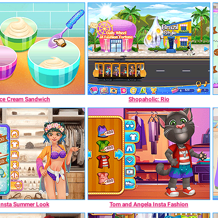
Ice Cream Sandwich
Shopaholic: Rio
Insta Summer Look
Tom and Angela Insta Fashion