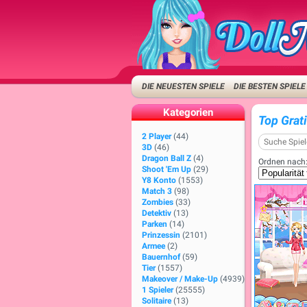
DIE NEUESTEN SPIELE
DIE BESTEN SPIELE
Kategorien
Top Grat
2 Player
(44)
3D
(46)
Dragon Ball Z
(4)
Ordnen nach
Shoot 'Em Up
(29)
Y8 Konto
(1553)
Match 3
(98)
Zombies
(33)
Detektiv
(13)
Parken
(14)
Prinzessin
(2101)
Armee
(2)
Bauernhof
(59)
Tier
(1557)
Makeover / Make-Up
(4939)
1 Spieler
(25555)
Solitaire
(13)