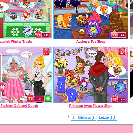
atalie's Winter Treats
Audrey's Toy Shop
Fashion Do's and Dont's
Princess Ava's Flower Shop
1
2
Nächste
❯
Letzte
❯❯