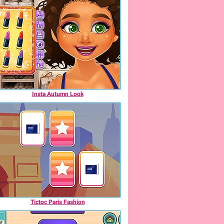
Insta Autumn Look
Tictoc Paris Fashion