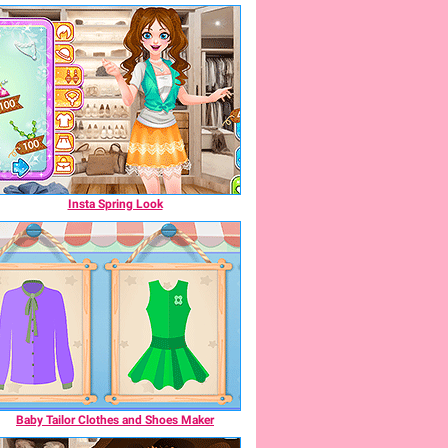
Insta Spring Look
Baby Tailor Clothes and Shoes Maker