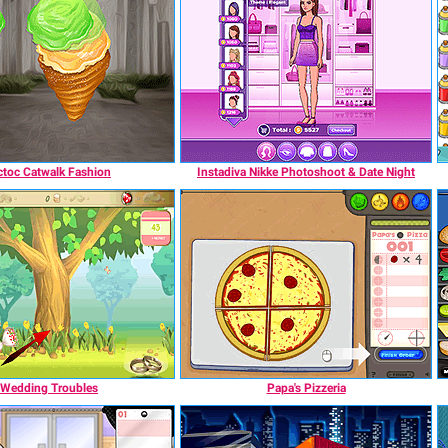
ctoc Catwalk Fashion
Instadiva Nikke Photoshoot & Date Night
Wedding Troubles
Papa's Pizzeria