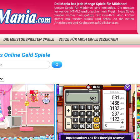
DollMania hat jede Menge Spiele für Mädchen!
Unsere Spiele für Mädchen sind kostenlos. Die meisten
verwenden HTML5 und brauchen kein Plugin. Neue Spiele
werden immer hinzugefügt, fast stündlich. Also komm
immer mal wieder zurück und schau dir die neuen
Anziehspiele und Kochspiele auf Doll Mania an.
DIE MEISTGESPIELTEN SPIELE
SETZE FÜR MICH EIN LESEZEICHEN
is Online Geld Spiele
: