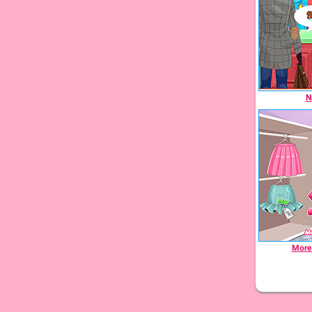
N
More 