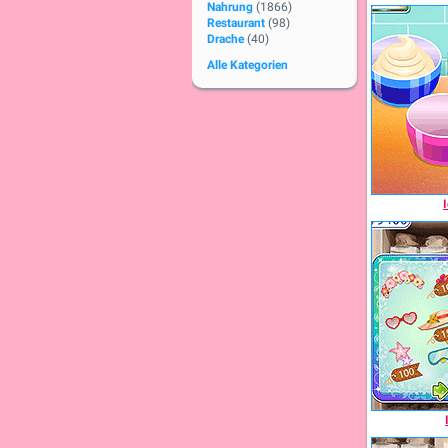
Nahrung
(1866)
Restaurant
(98)
Drache
(40)
Alle Kategorien