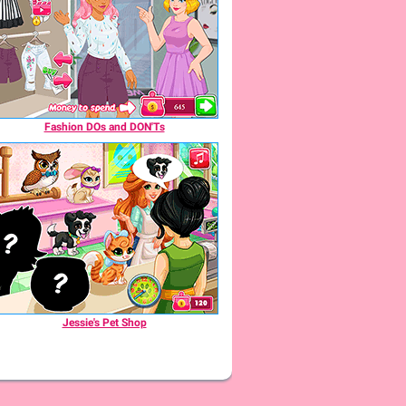
Fashion DOs and DON'Ts
Jessie's Pet Shop