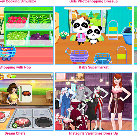
key Cooking Simulator
Girls Photoshopping Dressup
Shopping with Pop
Baby Supermarket
Dream Chefs
Instagirls Valentines Dress Up