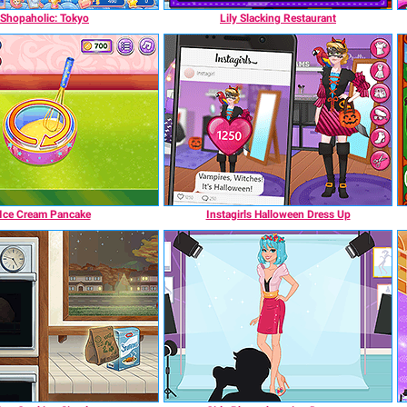
Shopaholic: Tokyo
Lily Slacking Restaurant
Ice Cream Pancake
Instagirls Halloween Dress Up