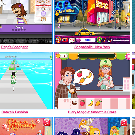
Papa's Scooperia
Shopaholic : New York
Catwalk Fashion
Diary Maggie: Smoothie Craze