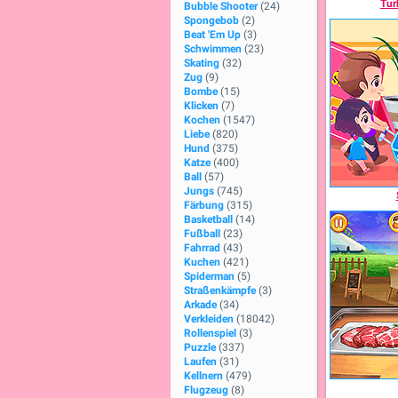
Tur
Bubble Shooter
(24)
Spongebob
(2)
Beat 'Em Up
(3)
Schwimmen
(23)
Skating
(32)
Zug
(9)
Bombe
(15)
Klicken
(7)
Kochen
(1547)
Liebe
(820)
Hund
(375)
Katze
(400)
Ball
(57)
Jungs
(745)
Färbung
(315)
Basketball
(14)
Fußball
(23)
Fahrrad
(43)
Kuchen
(421)
Spiderman
(5)
Straßenkämpfe
(3)
Arkade
(34)
Verkleiden
(18042)
Rollenspiel
(3)
Puzzle
(337)
Laufen
(31)
Kellnern
(479)
Flugzeug
(8)