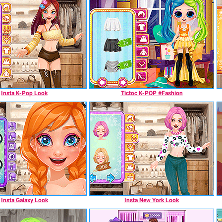
Insta K-Pop Look
Tictoc K-POP #Fashion
Insta Galaxy Look
Insta New York Look