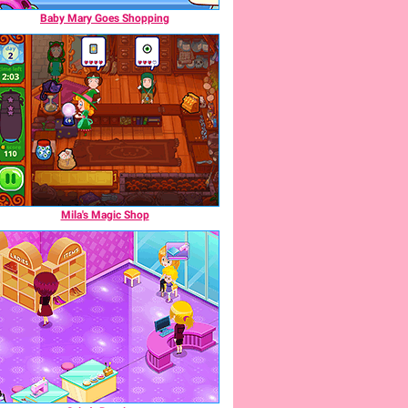
Baby Mary Goes Shopping
Mila's Magic Shop