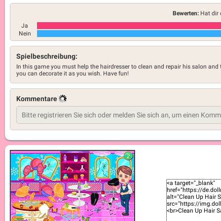
Bewerten:
Hat dir 
Ja
Nein
Spielbeschreibung:
In this game you must help the hairdresser to clean and repair his salon and
you can decorate it as you wish. Have fun!
Kommentare