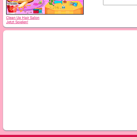
Clean Up Hair Salon
Jetzt Spielen!