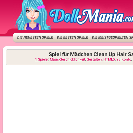
DIE NEUESTEN SPIELE
DIE BESTEN SPIELE
DIE MEISTGESPIELTEN S
Spiel für Mädchen Clean Up Hair S
1 Spieler
,
Maus-Geschicklichkeit
,
Gestalten
,
HTML5
,
Y8 Konto
,