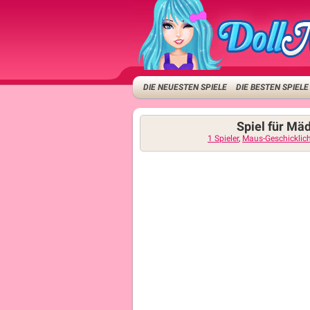
DIE NEUESTEN SPIELE
DIE BESTEN SPIELE
Spiel für Mä
1 Spieler
,
Maus-Geschicklich