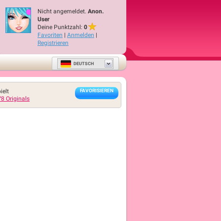
Nicht angemeldet.
Anon.
User
Deine Punktzahl:
0
Favoriten
|
Anmelden
|
Registrieren
DEUTSCH
ielt
FAVORISIEREN
Y8 Originals