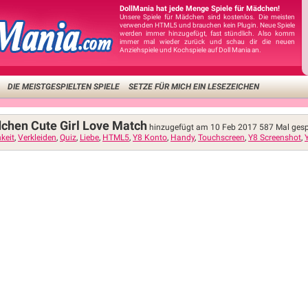
DollMania hat jede Menge Spiele für Mädchen!
Unsere Spiele für Mädchen sind kostenlos. Die meisten
verwenden HTML5 und brauchen kein Plugin. Neue Spiele
werden immer hinzugefügt, fast stündlich. Also komm
immer mal wieder zurück und schau dir die neuen
Anziehspiele und Kochspiele auf Doll Mania an.
DIE MEISTGESPIELTEN SPIELE
SETZE FÜR MICH EIN LESEZEICHEN
dchen Cute Girl Love Match
hinzugefügt am 10 Feb 2017
587
Mal gesp
keit
,
Verkleiden
,
Quiz
,
Liebe
,
HTML5
,
Y8 Konto
,
Handy
,
Touchscreen
,
Y8 Screenshot
,