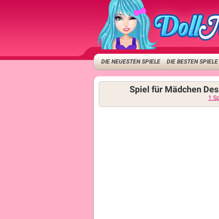
DIE NEUESTEN SPIELE
DIE BESTEN SPIELE
Spiel für Mädchen Des
1 Sp