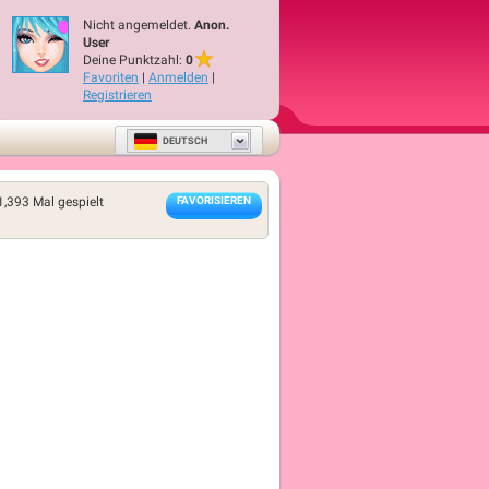
Nicht angemeldet.
Anon.
User
Deine Punktzahl:
0
Favoriten
|
Anmelden
|
Registrieren
DEUTSCH
1,393
Mal gespielt
FAVORISIEREN