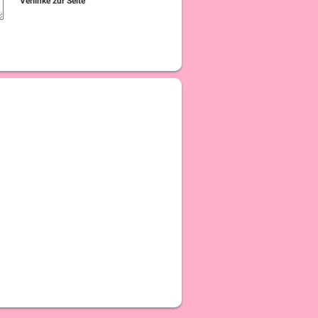
Verlinke zur Seite