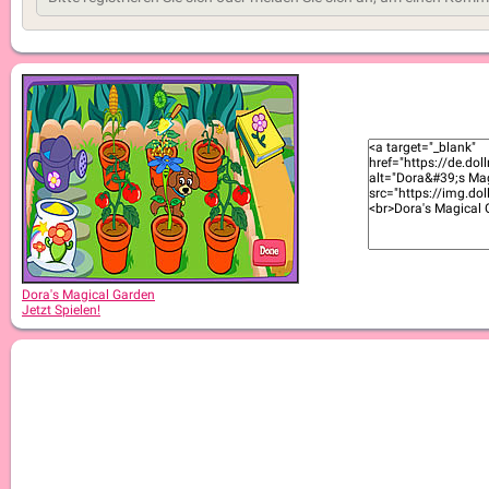
Dora's Magical Garden
Jetzt Spielen!