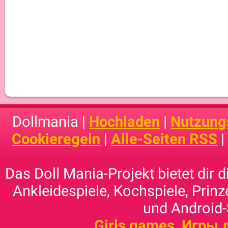
Dollmania |
Hochladen
|
Nutzung
Cookieregeln
|
Alle-Seiten RSS
Das Doll Mania-Projekt bietet dir 
Ankleidespiele, Kochspiele, Prinz
und Android-
Girls games
Игры 