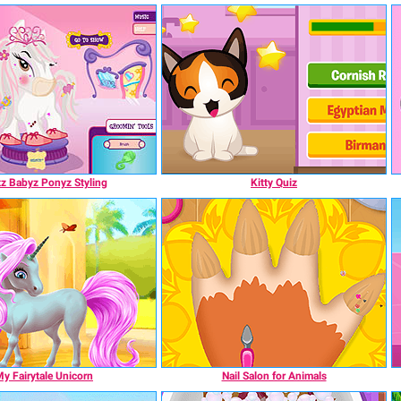
tz Babyz Ponyz Styling
Kitty Quiz
y Fairytale Unicorn
Nail Salon for Animals