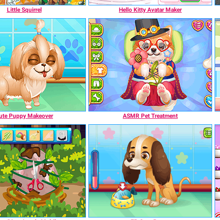
Little Squirrel
Hello Kitty Avatar Maker
ute Puppy Makeover
ASMR Pet Treatment