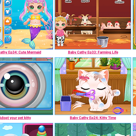
athy Ep34: Cute Mermaid
Baby Cathy Ep33: Farming Life
Adopt your pet kitty
Baby Cathy Ep24: Kitty Time