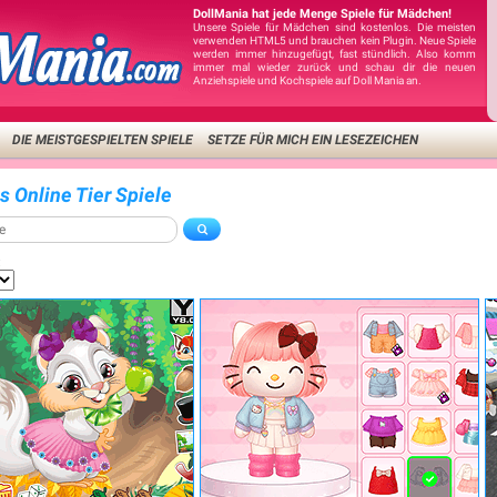
DollMania hat jede Menge Spiele für Mädchen!
Unsere Spiele für Mädchen sind kostenlos. Die meisten
verwenden HTML5 und brauchen kein Plugin. Neue Spiele
werden immer hinzugefügt, fast stündlich. Also komm
immer mal wieder zurück und schau dir die neuen
Anziehspiele und Kochspiele auf Doll Mania an.
DIE MEISTGESPIELTEN SPIELE
SETZE FÜR MICH EIN LESEZEICHEN
s Online Tier Spiele
: