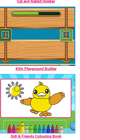
Cat and Rabbit Holiday
Kitty Playground Builder
Didi & Friends Colouring Book