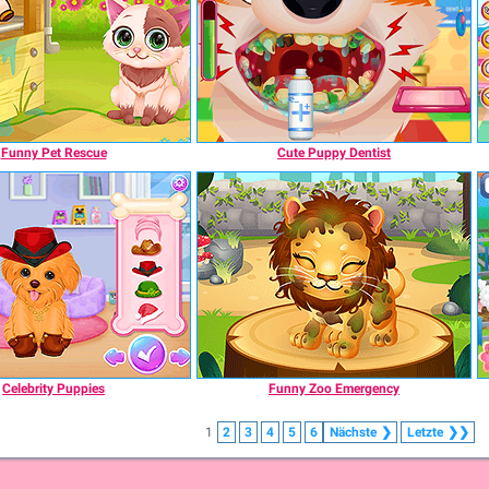
Funny Pet Rescue
Cute Puppy Dentist
Celebrity Puppies
Funny Zoo Emergency
1
2
3
4
5
6
Nächste
❯
Letzte
❯❯