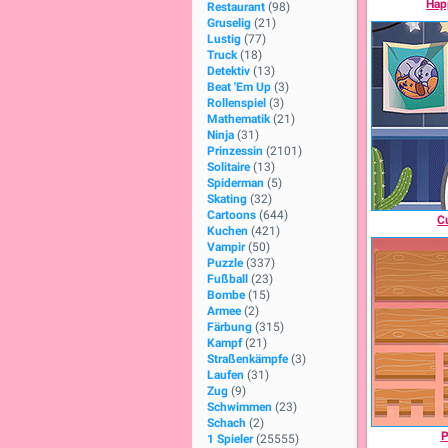
Hap
Restaurant
(98)
Gruselig
(21)
Lustig
(77)
Truck
(18)
Detektiv
(13)
Beat 'Em Up
(3)
Rollenspiel
(3)
Mathematik
(21)
Ninja
(31)
Prinzessin
(2101)
Solitaire
(13)
Spiderman
(5)
Skating
(32)
Cartoons
(644)
C
Kuchen
(421)
Vampir
(50)
Puzzle
(337)
Fußball
(23)
Bombe
(15)
Armee
(2)
Färbung
(315)
Kampf
(21)
Straßenkämpfe
(3)
Laufen
(31)
Zug
(9)
Schwimmen
(23)
Schach
(2)
P
1 Spieler
(25555)