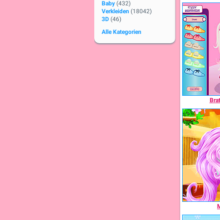
Baby
(432)
Verkleiden
(18042)
3D
(46)
Alle Kategorien
Bra
M