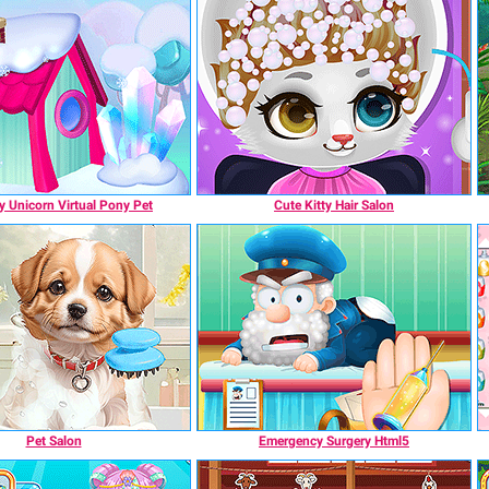
 Unicorn Virtual Pony Pet
Cute Kitty Hair Salon
Pet Salon
Emergency Surgery Html5