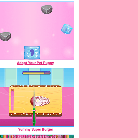
Adopt Your Pet Puppy
Yummy Super Burger