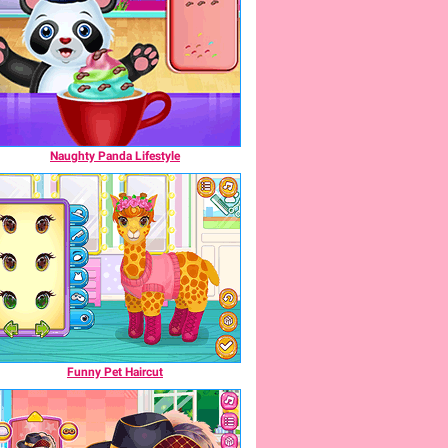
Naughty Panda Lifestyle
Funny Pet Haircut