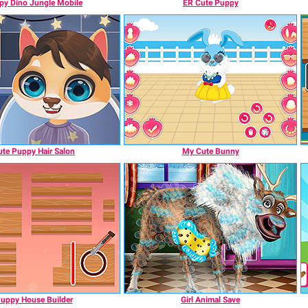
py Dino Jungle Mobile
ER Cute Puppy
ute Puppy Hair Salon
My Cute Bunny
uppy House Builder
Girl Animal Save