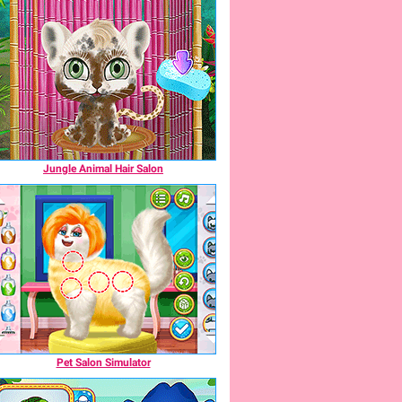
Jungle Animal Hair Salon
Pet Salon Simulator