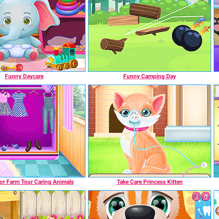
Funny Daycare
Funny Camping Day
or Farm Tour Caring Animals
Take Care Princess Kitten