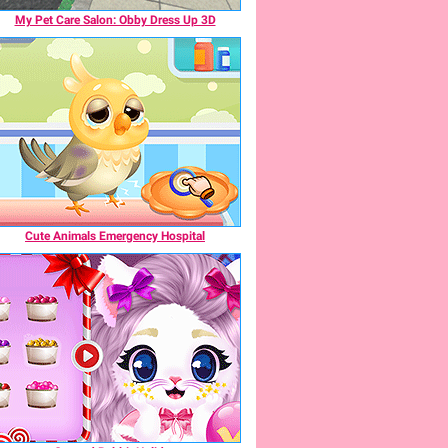
My Pet Care Salon: Obby Dress Up 3D
Cute Animals Emergency Hospital