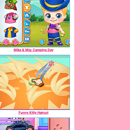
Mike & Mia: Camping Day
Funny Kitty Haircut