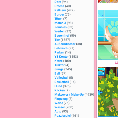
Dora
(94)
Drache
(40)
Kellnern
(479)
Burger
(75)
Töten
(7)
Match 3
(98)
Zombies
(33)
Werfen
(27)
Bauernhof
(59)
Tier
(1557)
Außerirdischer
(38)
Lehrreich
(91)
Parken
(14)
Y8 Konto
(1553)
Katze
(400)
C
Traktor
(4)
Jungs
(745)
Ball
(57)
Volleyball
(5)
Basketball
(14)
Hund
(375)
Klicken
(7)
Makeover / Make-Up
(4939)
Flugzeug
(8)
Worte
(26)
Wasser
(200)
Auto
(93)
Puzzlespiel
(461)