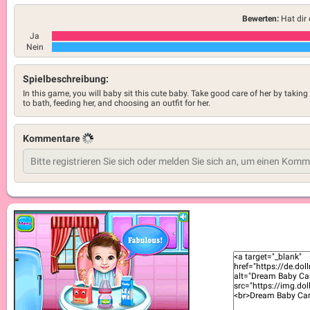
Bewerten:
Hat dir 
Ja
Nein
Spielbeschreibung:
In this game, you will baby sit this cute baby. Take good care of her by taking
to bath, feeding her, and choosing an outfit for her.
Kommentare