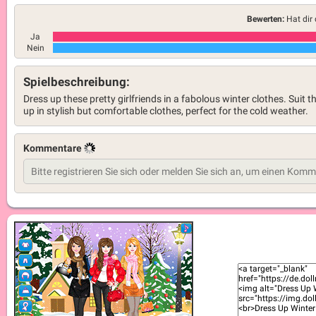
Bewerten:
Hat dir 
Ja
Nein
Spielbeschreibung:
Dress up these pretty girlfriends in a fabolous winter clothes. Suit 
up in stylish but comfortable clothes, perfect for the cold weather.
Kommentare