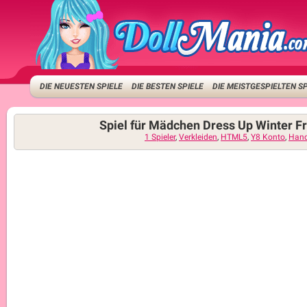
DIE NEUESTEN SPIELE
DIE BESTEN SPIELE
DIE MEISTGESPIELTEN S
Spiel für Mädchen Dress Up Winter F
1 Spieler
,
Verkleiden
,
HTML5
,
Y8 Konto
,
Han