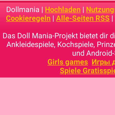
Dollmania |
Hochladen
|
Nutzung
Cookieregeln
|
Alle-Seiten RSS
Das Doll Mania-Projekt bietet dir 
Ankleidespiele, Kochspiele, Prinz
und Android-
Girls games
Игры 
Spiele Gratisspi