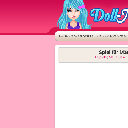
DIE NEUESTEN SPIELE
DIE BESTEN SPIELE
Spiel für Mä
1 Spieler
,
Maus-Geschi