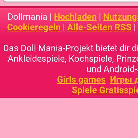
Dollmania |
Hochladen
|
Nutzung
Cookieregeln
|
Alle-Seiten RSS
Das Doll Mania-Projekt bietet dir 
Ankleidespiele, Kochspiele, Prinz
und Android-
Girls games
Игры 
Spiele Gratisspi