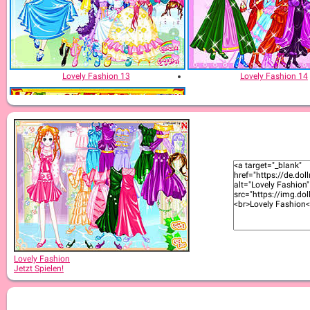
Lovely Fashion 13
Lovely Fashion 14
Lovely Fashion 7
Lovely Fashion
Jetzt Spielen!