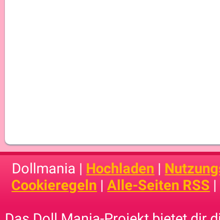
Dollmania |
Hochladen
|
Nutzung
Cookieregeln
|
Alle-Seiten RSS
Das Doll Mania-Projekt bietet dir 