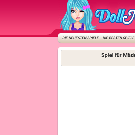
DIE NEUESTEN SPIELE
DIE BESTEN SPIELE
Spiel für Mäd