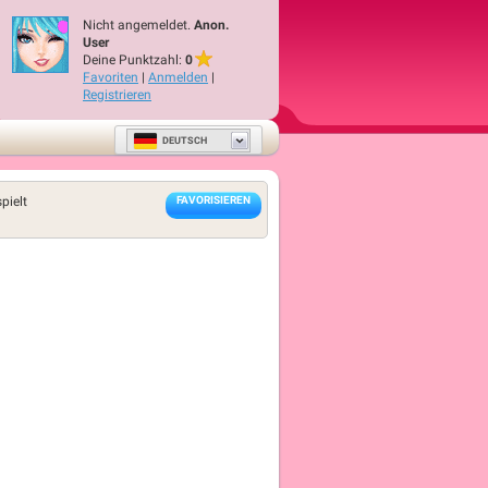
Nicht angemeldet.
Anon.
User
Deine Punktzahl:
0
Favoriten
|
Anmelden
|
Registrieren
DEUTSCH
pielt
FAVORISIEREN