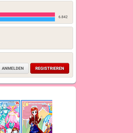
6.842
ANMELDEN
REGISTRIEREN