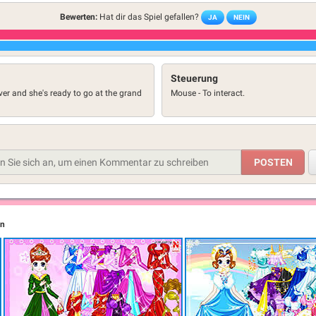
Bewerten:
Hat dir das Spiel gefallen?
JA
NEIN
Steuerung
-over and she's ready to go at the grand
Mouse - To interact.
on