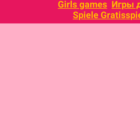
Girls games
Игры 
Spiele Gratisspi