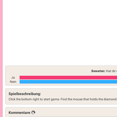
Bewerten:
Hat dir 
Ja
Nein
Spielbeschreibung:
Click the bottom right to start game. Find the mouse that holds the diamond
Kommentare