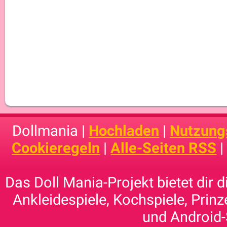
Dollmania |
Hochladen
|
Nutzung
Cookieregeln
|
Alle-Seiten RSS
Das Doll Mania-Projekt bietet dir 
Ankleidespiele, Kochspiele, Prinz
und Android-