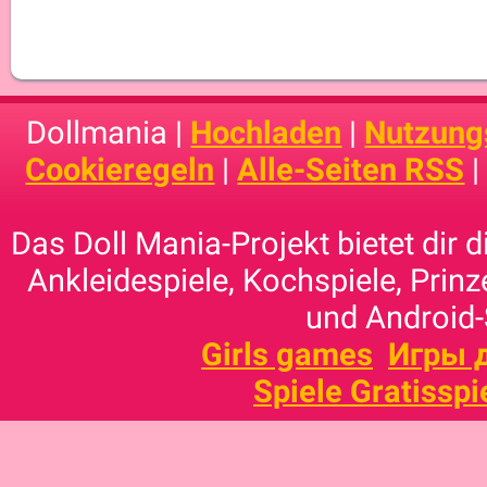
Dollmania |
Hochladen
|
Nutzung
Cookieregeln
|
Alle-Seiten RSS
Das Doll Mania-Projekt bietet dir 
Ankleidespiele, Kochspiele, Prinz
und Android-
Girls games
Игры 
Spiele Gratisspi