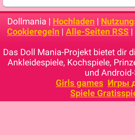
Dollmania |
Hochladen
|
Nutzung
Cookieregeln
|
Alle-Seiten RSS
Das Doll Mania-Projekt bietet dir 
Ankleidespiele, Kochspiele, Prinz
und Android-
Girls games
Игры 
Spiele Gratisspi