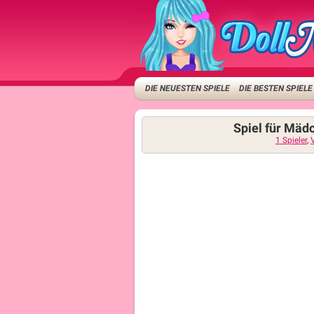
DIE NEUESTEN SPIELE
DIE BESTEN SPIELE
Spiel für Mäd
1 Spieler
,