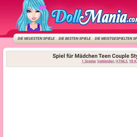
DIE NEUESTEN SPIELE
DIE BESTEN SPIELE
DIE MEISTGESPIELTEN S
Spiel für Mädchen Teen Couple St
1 Spieler
,
Verkleiden
,
HTML5
,
Y8 K