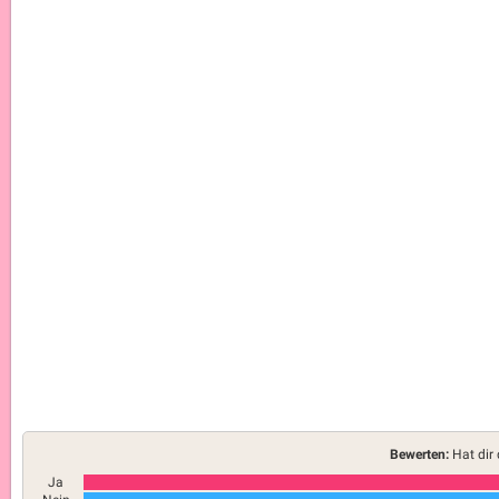
Bewerten:
Hat dir 
Ja