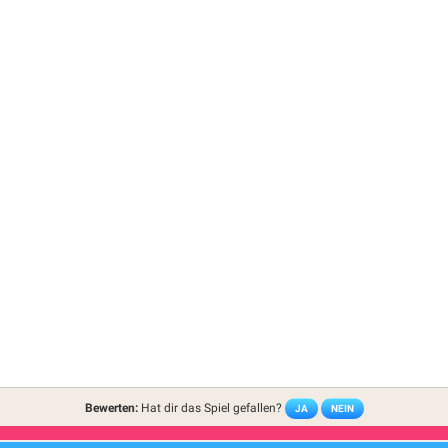
Bewerten:
Hat dir das Spiel gefallen?
JA
NEIN