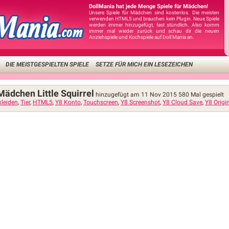
DollMania hat jede Menge Spiele für Mädchen!
Unsere Spiele für Mädchen sind kostenlos. Die meisten
verwenden HTML5 und brauchen kein Plugin. Neue Spiele
werden immer hinzugefügt, fast stündlich. Also komm
immer mal wieder zurück und schau dir die neuen
Anziehspiele und Kochspiele auf Doll Mania an.
DIE MEISTGESPIELTEN SPIELE
SETZE FÜR MICH EIN LESEZEICHEN
 Mädchen Little Squirrel
hinzugefügt am 11 Nov 2015
580
Mal gespielt
kleiden
,
Tier
,
HTML5
,
Y8 Konto
,
Touchscreen
,
Y8 Screenshot
,
Y8 Cloud Save
,
Y8 Origi