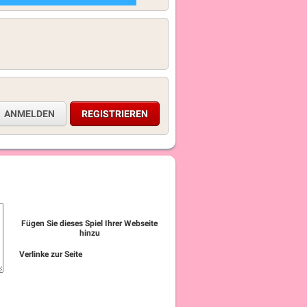
ANMELDEN
REGISTRIEREN
Fügen Sie dieses Spiel Ihrer Webseite
hinzu
Verlinke zur Seite