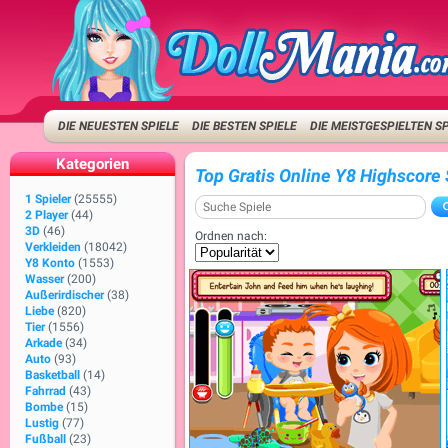
DIE NEUESTEN SPIELE
DIE BESTEN SPIELE
DIE MEISTGESPIELTEN S
Kategorien
Top Gratis Online Y8 Highscore 
1 Spieler
(25555)
2 Player
(44)
3D
(46)
Ordnen nach:
Verkleiden
(18042)
Y8 Konto
(1553)
Wasser
(200)
Außerirdischer
(38)
Liebe
(820)
Tier
(1556)
Arkade
(34)
Auto
(93)
Basketball
(14)
Fahrrad
(43)
Bombe
(15)
Lustig
(77)
Fußball
(23)