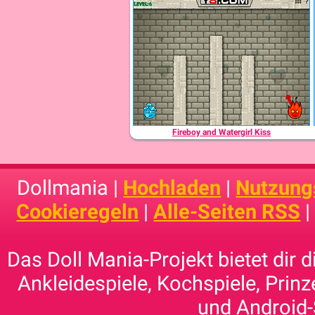
Fireboy and Watergirl Kiss
Dollmania |
Hochladen
|
Nutzung
Cookieregeln
|
Alle-Seiten RSS
Das Doll Mania-Projekt bietet dir 
Ankleidespiele, Kochspiele, Prinz
und Android-