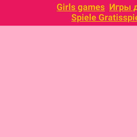
Girls games
Игры 
Spiele Gratisspi