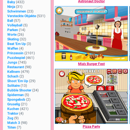
Astronaut Doctor
Baby
(432)
Ninja
(31)
Schwimmen
(23)
Versteckte Objekte
(531)
Ball
(57)
Volleyball
(5)
Parken
(14)
Worte
(26)
Skating
(32)
Beat 'Em Up
(3)
Waffen
(4)
Prinzessin
(2101)
Puzzlespiel
(461)
Jungs
(745)
Mia's Burger Fest
Restaurant
(98)
Kellnern
(479)
Schach
(2)
Shoot 'Em Up
(29)
Solitaire
(13)
Bubble Shooter
(24)
Spiderman
(5)
Spongebob
(2)
Gruselig
(21)
Kuchen
(421)
Traktor
(4)
Zug
(9)
Match 3
(98)
Pizza Party
Töten
(7)