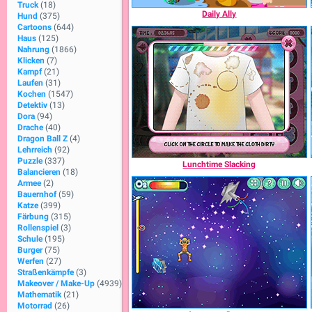
Truck
(18)
Daily Ally
Hund
(375)
Cartoons
(644)
Haus
(125)
Nahrung
(1866)
Klicken
(7)
Kampf
(21)
Laufen
(31)
Kochen
(1547)
Detektiv
(13)
Dora
(94)
Drache
(40)
Dragon Ball Z
(4)
Lehrreich
(92)
Puzzle
(337)
Lunchtime Slacking
Balancieren
(18)
Armee
(2)
Bauernhof
(59)
Katze
(399)
Färbung
(315)
Rollenspiel
(3)
Schule
(195)
Burger
(75)
Werfen
(27)
Straßenkämpfe
(3)
Makeover / Make-Up
(4939)
Mathematik
(21)
Motorrad
(26)