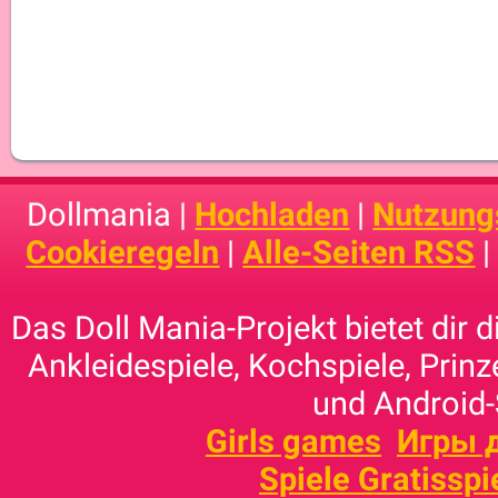
Dollmania |
Hochladen
|
Nutzung
Cookieregeln
|
Alle-Seiten RSS
Das Doll Mania-Projekt bietet dir 
Ankleidespiele, Kochspiele, Prinz
und Android-
Girls games
Игры 
Spiele Gratisspi