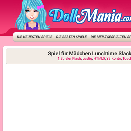
DIE NEUESTEN SPIELE
DIE BESTEN SPIELE
DIE MEISTGESPIELTEN S
Spiel für Mädchen Lunchtime Slac
1 Spieler
,
Flash
,
Lustig
,
HTML5
,
Y8 Konto
,
Touc