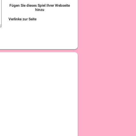
Fügen Sie dieses Spiel Ihrer Webseite
hinzu
Verlinke zur Seite