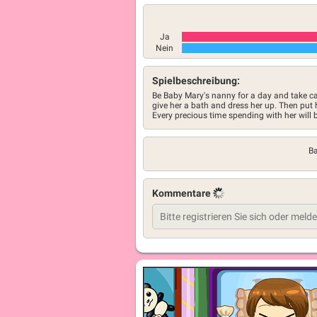
Ja
Nein
Spielbeschreibung:
Be Baby Mary's nanny for a day and take care
give her a bath and dress her up. Then put h
Every precious time spending with her will 
Ba
Kommentare