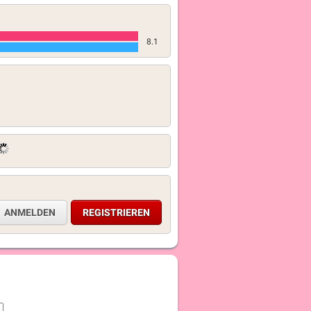
8.1
ANMELDEN
REGISTRIEREN