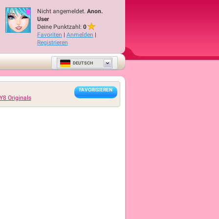
Nicht angemeldet.
Anon.
User
Deine Punktzahl:
0
Favoriten
|
Anmelden
|
Registrieren
DEUTSCH
FAVORISIEREN
Y8 Originals