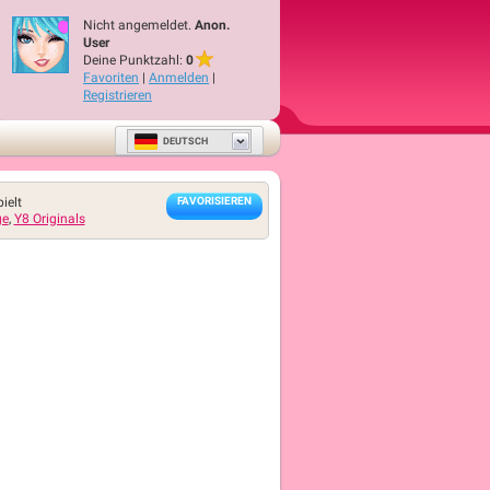
Nicht angemeldet.
Anon.
User
Deine Punktzahl:
0
Favoriten
|
Anmelden
|
Registrieren
DEUTSCH
ielt
FAVORISIEREN
ge
,
Y8 Originals