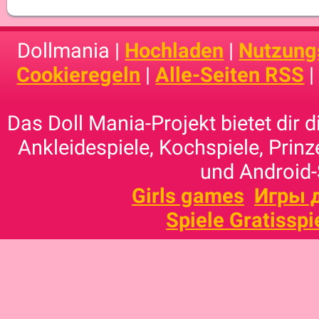
Dollmania |
Hochladen
|
Nutzung
Cookieregeln
|
Alle-Seiten RSS
Das Doll Mania-Projekt bietet dir 
Ankleidespiele, Kochspiele, Prinz
und Android-
Girls games
Игры 
Spiele Gratisspi