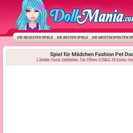
DIE NEUESTEN SPIELE
DIE BESTEN SPIELE
DIE MEISTGESPIELTEN S
Spiel für Mädchen Fashion Pet Do
1 Spieler
,
Hund
,
Verkleiden
,
Tier
,
Pflege
,
HTML5
,
Y8 Konto
,
Ha