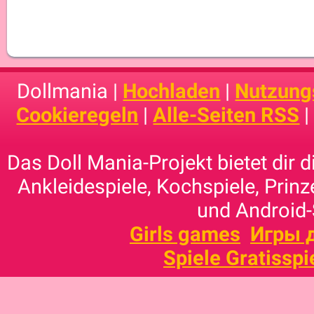
Dollmania |
Hochladen
|
Nutzung
Cookieregeln
|
Alle-Seiten RSS
Das Doll Mania-Projekt bietet dir 
Ankleidespiele, Kochspiele, Prinz
und Android-
Girls games
Игры 
Spiele Gratisspi