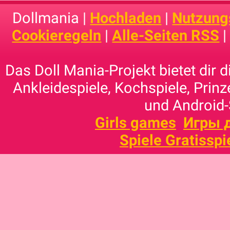
Dollmania |
Hochladen
|
Nutzung
Cookieregeln
|
Alle-Seiten RSS
Das Doll Mania-Projekt bietet dir 
Ankleidespiele, Kochspiele, Prinz
und Android-
Girls games
Игры 
Spiele Gratisspi