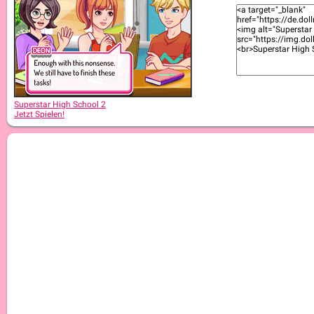
Superstar High School
Superstar High School 2
Jetzt Spielen!