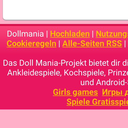
Dollmania |
Hochladen
|
Nutzung
Cookieregeln
|
Alle-Seiten RSS
Das Doll Mania-Projekt bietet dir 
Ankleidespiele, Kochspiele, Prinz
und Android-
Girls games
Игры 
Spiele Gratisspi