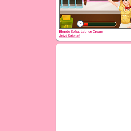
Blonde Sofia: Hippie Mode
Blonde Sofia: Lab Ice Cream
Jetzt Spielen!