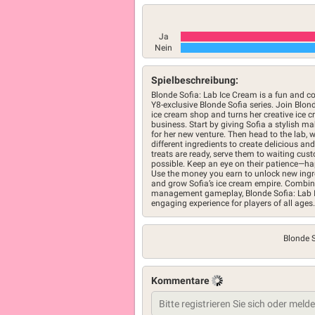
Ja
Nein
Spielbeschreibung:
Blonde Sofia: Lab Ice Cream is a fun and
Y8-exclusive Blonde Sofia series. Join Blon
ice cream shop and turns her creative ice c
business. Start by giving Sofia a stylish m
for her new venture. Then head to the lab,
different ingredients to create delicious an
treats are ready, serve them to waiting cus
possible. Keep an eye on their patience—h
Use the money you earn to unlock new ingre
and grow Sofia’s ice cream empire. Combinin
management gameplay, Blonde Sofia: Lab I
engaging experience for players of all ages.
Blonde 
Kommentare