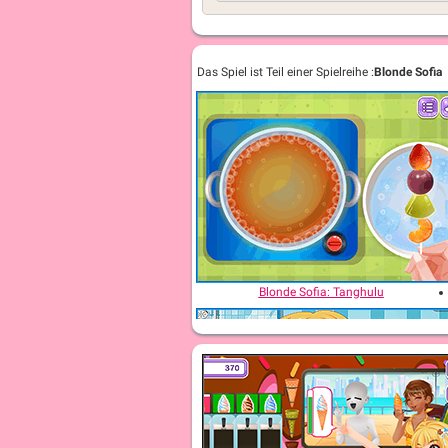
Das Spiel ist Teil einer Spielreihe :
Blonde Sofia
Blonde Sofia: Tanghulu