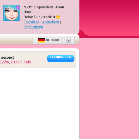
Nicht angemeldet.
Anon.
User
Deine Punktzahl:
0
Favoriten
|
Anmelden
|
Registrieren
DEUTSCH
gespielt
FAVORISIEREN
 Sofia
,
Y8 Originals