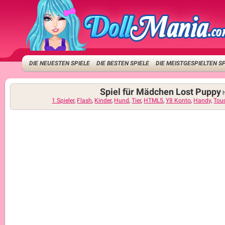
DIE NEUESTEN SPIELE
DIE BESTEN SPIELE
DIE MEISTGESPIELTEN S
Spiel für Mädchen Lost Puppy
1 Spieler
,
Flash
,
Kinder
,
Hund
,
Tier
,
HTML5
,
Y8 Konto
,
Handy
,
Tou