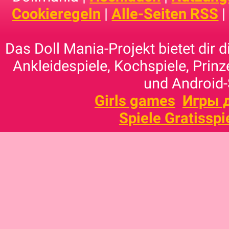
Cookieregeln
|
Alle-Seiten RSS
Das Doll Mania-Projekt bietet dir 
Ankleidespiele, Kochspiele, Prinz
und Android-
Girls games
Игры 
Spiele Gratisspi