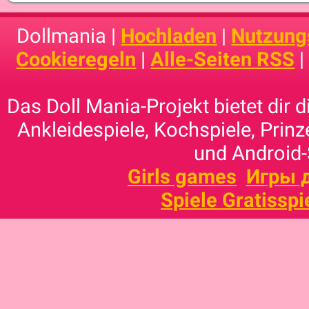
Dollmania |
Hochladen
|
Nutzung
Cookieregeln
|
Alle-Seiten RSS
Das Doll Mania-Projekt bietet dir 
Ankleidespiele, Kochspiele, Prinz
und Android-
Girls games
Игры 
Spiele Gratisspi