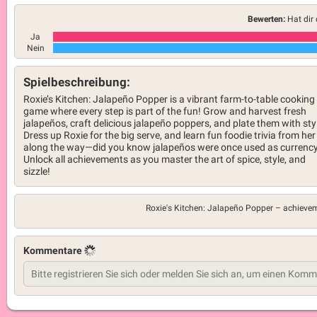
Bewerten:
Hat dir 
Ja
Nein
Spielbeschreibung:
Roxie’s Kitchen: Jalapeño Popper is a vibrant farm-to-table cooking
game where every step is part of the fun! Grow and harvest fresh
jalapeños, craft delicious jalapeño poppers, and plate them with sty
Dress up Roxie for the big serve, and learn fun foodie trivia from her
along the way—did you know jalapeños were once used as currenc
Unlock all achievements as you master the art of spice, style, and
sizzle!
Roxie's Kitchen: Jalapeño Popper –
achieve
Kommentare